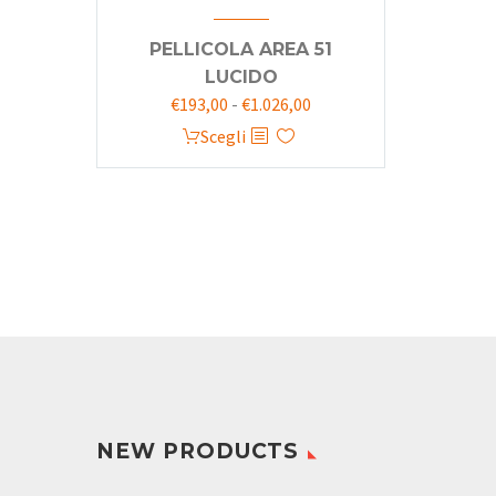
PELLICOLA AREA 51
LUCIDO
Fascia
€
193,00
-
€
1.026,00
di
Questo
Scegli
prezzo:
prodotto
da
ha
€193,00
più
a
varianti.
€1.026,00
Le
opzioni
possono
essere
scelte
nella
pagina
NEW PRODUCTS
del
prodotto