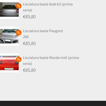
Lisciatura baule Audi A3 (prima
seria)
Il
€
85,80
prezzo
Il
originale
prezzo
Lisciatura baule Peugeot
206
era:
attuale
Il
€
85,80
€110,00.
è:
prezzo
Il
€85,80.
originale
prezzo
Lisciatura baule Mazda mx5 (prima
seria)
era:
attuale
Il
€
85,80
€110,00.
è:
prezzo
Il
€85,80.
originale
prezzo
era:
attuale
€110,00.
è:
€85,80.