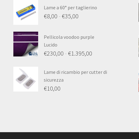
Lame a 60° per taglierino
€
8,00
-
€
35,00
Fascia
di
Pellicola voodoo purple
prezzo:
Lucido
da
€
230,00
-
€
1.395,00
€8,00
Fascia
a
di
Lame di ricambio per cutter di
sicurezza
€35,00
prezzo:
€
10,00
da
€230,00
a
€1.395,00