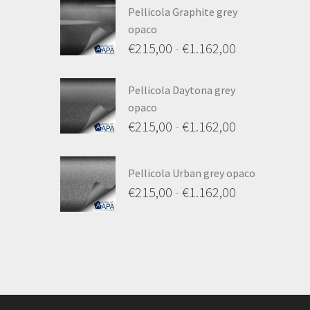
Pellicola Graphite grey
opaco
€
215,00
-
€
1.162,00
Fascia
di
Pellicola Daytona grey
opaco
prezzo:
€
215,00
-
€
1.162,00
da
Fascia
€215,00
di
a
Pellicola Urban grey opaco
prezzo:
€
215,00
-
€
1.162,00
€1.162,00
da
Fascia
€215,00
di
a
prezzo:
€1.162,00
da
€215,00