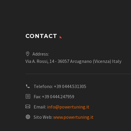
a
€1.162,00
CONTACT
Address:
Via A. Rossi, 14 - 36057 Arcugnano (Vicenza) Italy
Telefono:
+39 0444.531305
Fax: +39 0444.247959
Email:
info@powertuning.it
Sito Web:
www.powertuning.it