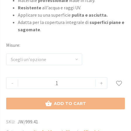
Materiale
professionale
Made in Italy.
Resistente
all’acqua e raggi UV.
Applicare su una superficie
pulita e asciutta.
Adatta per la copertura integrale di
superfici piane e
sagomate
.
Misure
Scegli un'opzione
-
+


ADD TO CART
SKU:
JW/999.41