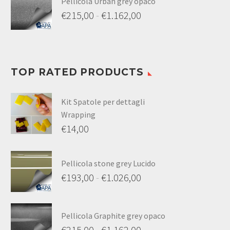
Pellicola Urban grey opaco
€
215,00
-
€
1.162,00
TOP RATED PRODUCTS
Kit Spatole per dettagli
Wrapping
€
14,00
Pellicola stone grey Lucido
€
193,00
-
€
1.026,00
Pellicola Graphite grey opaco
€
215,00
-
€
1.162,00