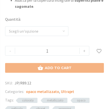
Adatta per la copertura integrale di
superfici piane e
sagomate
.
Quantità
Scegli un'opzione
-
+


ADD TO CART
SKU:
JP/R89.12
Categories:
opaco metallizzato
,
Ultrajet
Tags:
colorata
metallizzato
opaco
pellicola
ultrajet
wrapping