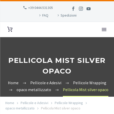
+39 0444.531305
FAQ
Spedizioni
PELLICOLA MIST SILVER
OPACO
Home
Pellicole e Adesivi
Pellicole Wrapping
opaco metallizzato
Pellicola Mist silver opaco
Home
Pellicole e Adesivi
Pellicole Wrapping
opaco metallizzato
Pellicola Mist silver opaco