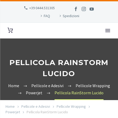
+39 0444.531305
FAQ
Spedizioni
PELLICOLA RAINSTORM
LUCIDO
Home
Pellicole e Adesivi
Pellicole Wrapping
Powerjet
Pellicola RainStorm Lucido
Home
Pellicole e Adesivi
Pellicole Wrapping
Powerjet
Pellicola RainStorm Lucido