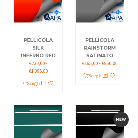
PELLICOLA
PELLICOLA
SILK
RAINSTORM
INFERNO RED
SATINATO
€
230,00
-
€
165,00
-
€
950,00
€
1.395,00
Scegli
Scegli
NEW