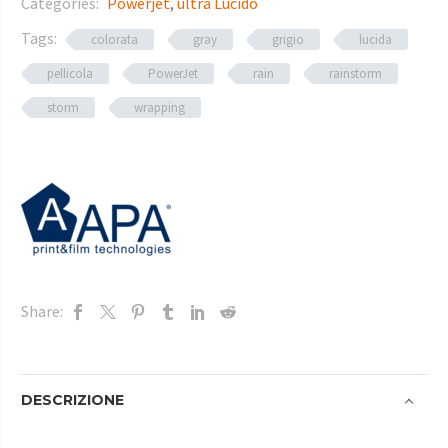
Categories:
Powerjet
,
ultra Lucido
Tags:
colorata
gray
grigio
lucida
pellicola
PowerJet
rain
rainstorm
storm
wrapping
Share:
DESCRIZIONE