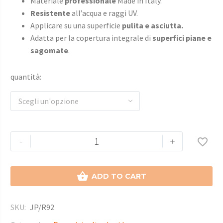
Materiale
professionale
Made in Italy.
Resistente
all’acqua e raggi UV.
Applicare su una superficie
pulita e asciutta.
Adatta per la copertura integrale di
superfici piane e
sagomate
.
quantità
Scegli un'opzione
-
+


ADD TO CART
SKU:
JP/R92