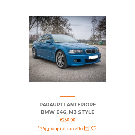
era:
è:
€110,00.
€85,80.
PARAURTI ANTERIORE
BMW E46, M3 STYLE
€
250,00
Aggiungi al carrello