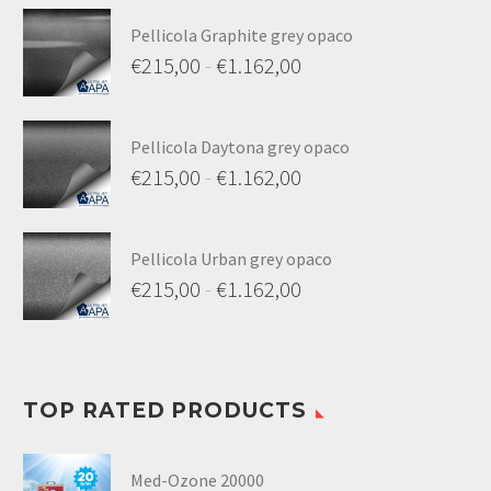
Pellicola Graphite grey opaco
€
215,00
-
€
1.162,00
Fascia
di
Pellicola Daytona grey opaco
prezzo:
€
215,00
-
€
1.162,00
da
Fascia
€215,00
di
a
Pellicola Urban grey opaco
prezzo:
€
215,00
-
€
1.162,00
€1.162,00
da
Fascia
€215,00
di
a
prezzo:
€1.162,00
TOP RATED PRODUCTS
da
€215,00
Med-Ozone 20000
a