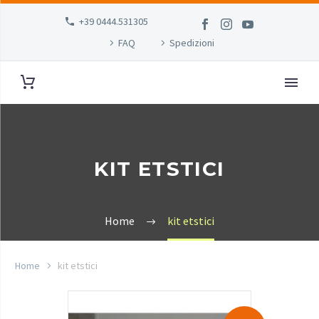
+39 0444.531305
FAQ
Spedizioni
KIT ETSTICI
Home
kit etstici
Home
kit etstici