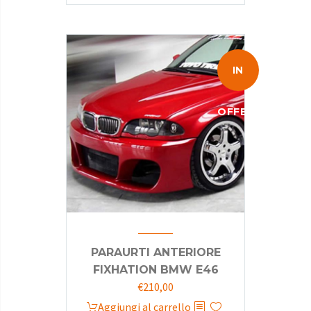
IN
OFFERTA!
PARAURTI ANTERIORE
FIXHATION BMW E46
Il
Il
€
210,00
prezzo
prezzo
Aggiungi al carrello