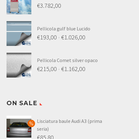
€
3.782,00
€1.162,00
Pellicola gulf blue Lucido
€
193,00
-
€
1.026,00
Fascia
di
Pellicola Comet silver opaco
prezzo:
€
215,00
-
€
1.162,00
da
Fascia
€193,00
di
a
prezzo:
€1.026,00
ON SALE
da
€215,00
Lisciatura baule Audi A3 (prima
a
seria)
€1.162,00
Il
€
85,80