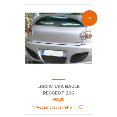
€110,00.
€85,80.
IN
OFFERTA!
LISCIATURA BAULE
PEUGEOT 206
Il
Il
€
85,80
prezzo
prezzo
Aggiungi al carrello
originale
attuale