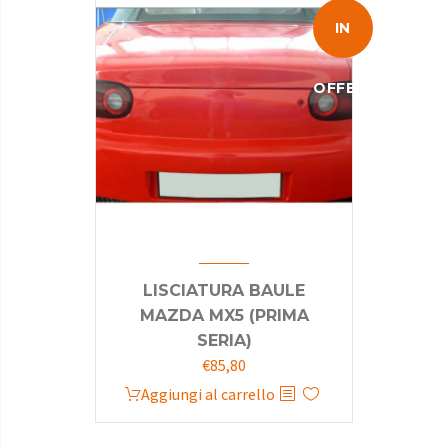
IN
OFFERTA!
LISCIATURA BAULE
MAZDA MX5 (PRIMA
SERIA)
Il
Il
€
85,80
prezzo
prezzo
Aggiungi al carrello
originale
attuale
era:
è: