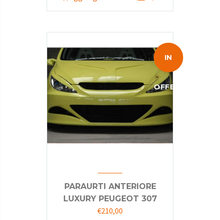
originale
attuale
era:
è:
€535,00.
€210,00.
IN
OFFERTA!
PARAURTI ANTERIORE
LUXURY PEUGEOT 307
Il
Il
€
210,00