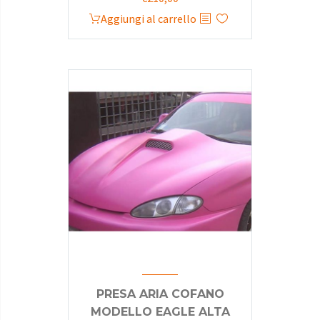
prezzo
prezzo
Aggiungi al carrello
originale
attuale
era:
è:
€320,00.
€210,00.
PRESA ARIA COFANO
MODELLO EAGLE ALTA