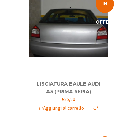
IN
OFFERTA!
LISCIATURA BAULE AUDI
A3 (PRIMA SERIA)
Il
Il
€
85,80
prezzo
prezzo
Aggiungi al carrello
originale
attuale
era:
è:
€110,00.
€85,80.