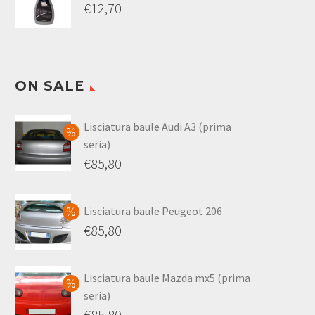
€
12,70
€1.335,00
da
€215,00
a
€1.162,00
ON SALE
Lisciatura baule Audi A3 (prima
seria)
Il
€
85,80
prezzo
Il
originale
prezzo
Lisciatura baule Peugeot 206
era:
attuale
Il
€
85,80
€110,00.
è:
prezzo
Il
€85,80.
originale
prezzo
Lisciatura baule Mazda mx5 (prima
era:
attuale
seria)
€110,00.
è:
Il
€
85,80