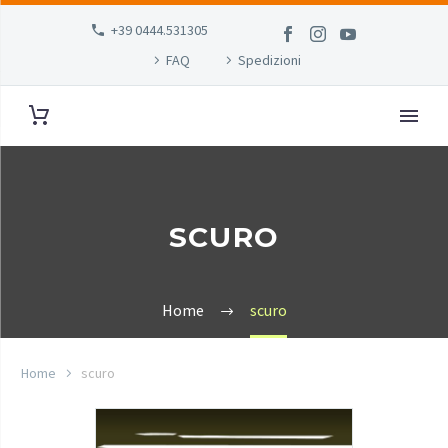
+39 0444.531305
FAQ
Spedizioni
SCURO
Home
scuro
Home
scuro