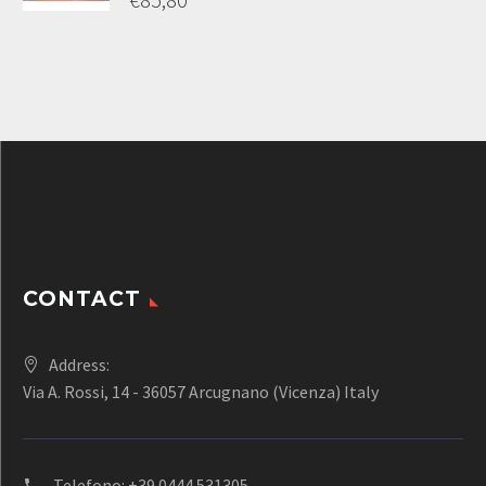
€85,80.
prezzo
Il
originale
prezzo
era:
attuale
€110,00.
è:
€85,80.
CONTACT
Address:
Via A. Rossi, 14 - 36057 Arcugnano (Vicenza) Italy
Telefono:
+39 0444.531305