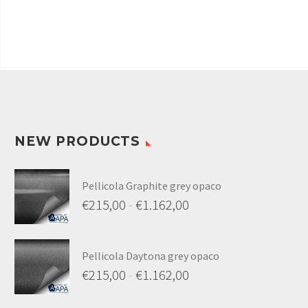
a
varianti.
€1.026,00
Le
opzioni
possono
essere
scelte
nella
pagina
NEW PRODUCTS
del
prodotto
Pellicola Graphite grey opaco
€
215,00
-
€
1.162,00
Fascia
di
Pellicola Daytona grey opaco
prezzo:
€
215,00
-
€
1.162,00
da
Fascia
€215,00