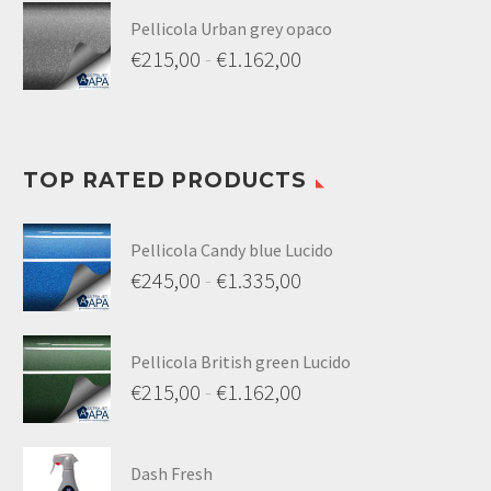
di
a
Pellicola Urban grey opaco
prezzo:
€
215,00
-
€
1.162,00
€1.162,00
da
Fascia
€215,00
di
a
prezzo:
€1.162,00
TOP RATED PRODUCTS
da
€215,00
Pellicola Candy blue Lucido
a
€
245,00
-
€
1.335,00
€1.162,00
Fascia
di
Pellicola British green Lucido
prezzo:
€
215,00
-
€
1.162,00
da
Fascia
€245,00
di
a
Dash Fresh
prezzo: