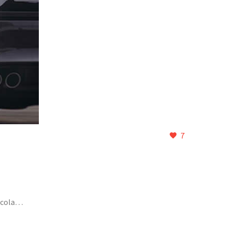
7
licola…